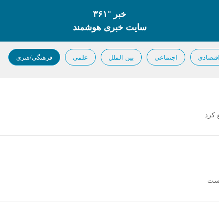
خبر °۳۶۱
سایت خبری هوشمند
قتصادی
اجتماعی
بین الملل
علمی
فرهنگی/هنری
 کرد
است