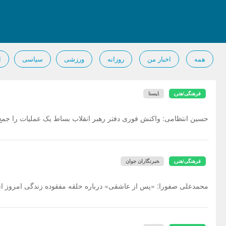
همه
اخبار من
روزانه
ورزشی
سیاسی
ا
فرهنگی/هنری
ایسنا
حسین انتظامی: واکنش فوری دفتر رهبر انقلاب بساط یک عملیات را جمع
فرهنگی/هنری
خبرنگاران جوان
محمدعلی صفورا: «پس از عاشقی» درباره حلقه مفقوده زندگی امروز 