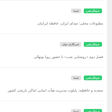
فرهنگی/هنری
ایسنا
مطبوعات محلی؛ صدای ایران، حافظه ایرانیان
فرهنگی/هنری
خبرنگاران جوان
فصل دوم «روشنایی شب» با حضور رویا نونهالی
فرهنگی/هنری
ایسنا
سعدیه و حافظیه، پایلوت مدیریت هیأت امنایی اماکن تاریخی کشور
فرهنگی/هنری
ایسنا