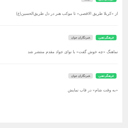
از «کربلا طریق الاقصی» تا موکب هنر در دل طریق‌الحسین(ع)
فرهنگی/هنری
خبرنگاران جوان
نماهنگ «چه خوش گفت» با نوای جواد مقدم منتشر شد
فرهنگی/هنری
خبرنگاران جوان
«به وقت شام» در قاب نمایش