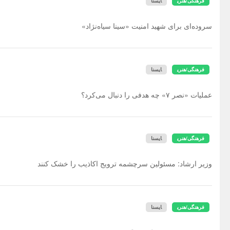
فرهنگی/هنری
ایسنا
سروده‌ای برای شهید امنیت «سینا سیاه‌نژاد»
فرهنگی/هنری
ایسنا
عملیات «نصر ۷» چه هدفی را دنبال می‌کرد؟
فرهنگی/هنری
ایسنا
وزیر ارشاد: مسئولین سرچشمه ترویج اکاذیب را خشک کنند
فرهنگی/هنری
ایسنا