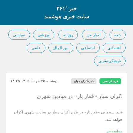
خبر °۳۶۱
سایت خبری هوشمند
همه
اخبار من
روزانه
ورزشی
سیاسی
اقتصادی
اجتماعی
بین الملل
علمی
فرهنگی/هنری
دوشنبه ۲۵ خرداد ۱۴۰۵ ۱۸:۲۵
فرهنگی/هنری
خبرنگاران جوان
اکران سیار «قمار باز» در میادین شهری
فیلم سینمایی «قمارباز» در طرح اکران سیار در میادین شهری اکران
خواهد شد.
مشاهده خبر