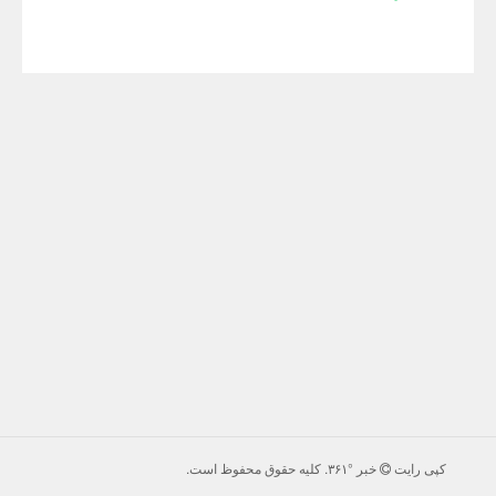
کپی رایت
خبر °۳۶۱
. كليه حقوق محفوظ است.